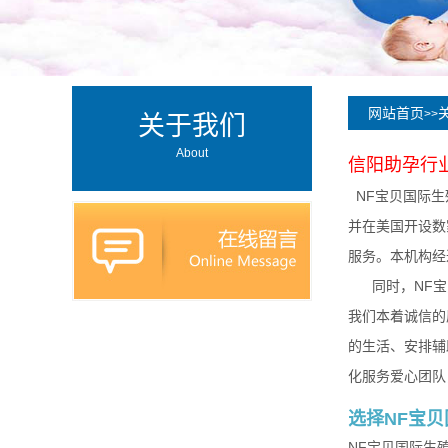
网站首页
>>
关于我们
About
信阳
助孕行
NF宝贝国际生
并在美国开设数
服务。本机构经
同时，NF宝贝
我们本着诚信的
的生活、安排辅
化服务爱心团队
选择NF宝
NF宝贝国际生