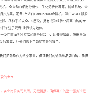
控光机、全自动血细胞分析仪、生化分析仪等等。能够系统、全
案。配备2台进口Fabius2000麻醉机、进口WOLF腹腔
取卵、移植手术安全、0感染。拥有成熟经验业界高口碑的专
评为“送子观音”业界领先地位。
每一次在面向失独家庭的服务过程中，均慷慨解囊，伸出援助
个失独家庭，让他们抱上了聪明可爱的孩子。
，我们把助孕作为终身事业，保证我们的诚信和品牌口碑，承担
爱的宝宝!
细，各个岗位各司其职，无缝衔接，确保客户的整个服务过程
.