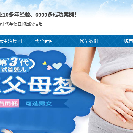
业10多年经验、
6000
多成功案例！
司 代孕便宜的国家信阳
际生殖集团
代孕新闻
代孕案例
城