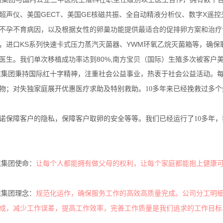
超声仪、美国GECT、美国GE核磁共振、全自动精液分析仪、数字X遥
不孕不育病因，以及根据女性的卵巢功能提供最适合的促排卵方案和治疗调养方
，进口KS系列快速卡式压力蒸汽灭菌器、YWM环氧乙烷灭菌箱等，确保
医生。我们单次移植成功率达到80%,南方宝贝（国际）生殖多次被客户美
殖集团秉持国际红十字精神，注重社会公益事业，热衷于社会公益活动。
物；对失独家庭展开优惠医疗求助及特别救助。10多年来已经挽救过多
诺保障客户的隐私，保障客户取卵的安全等等。我们已经运行了10多年
殖集团使命：
让每个人都能拥有做父母的权利，让每个家庭都能抱上健康可
殖集团理念：
规范化运作，确保服务工作的高效高质量完成。公司分工明
成，减少工作误差，提高工作效率，完善工作质量是我们追求的工作目标..