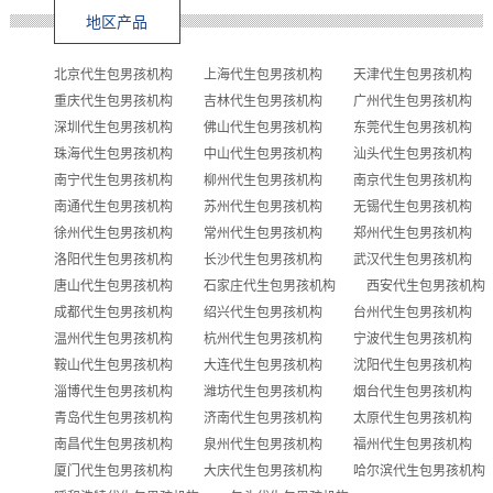
地区产品
北京代生包男孩机构
上海代生包男孩机构
天津代生包男孩机构
重庆代生包男孩机构
吉林代生包男孩机构
广州代生包男孩机构
深圳代生包男孩机构
佛山代生包男孩机构
东莞代生包男孩机构
珠海代生包男孩机构
中山代生包男孩机构
汕头代生包男孩机构
南宁代生包男孩机构
柳州代生包男孩机构
南京代生包男孩机构
南通代生包男孩机构
苏州代生包男孩机构
无锡代生包男孩机构
徐州代生包男孩机构
常州代生包男孩机构
郑州代生包男孩机构
洛阳代生包男孩机构
长沙代生包男孩机构
武汉代生包男孩机构
唐山代生包男孩机构
石家庄代生包男孩机构
西安代生包男孩机构
成都代生包男孩机构
绍兴代生包男孩机构
台州代生包男孩机构
温州代生包男孩机构
杭州代生包男孩机构
宁波代生包男孩机构
鞍山代生包男孩机构
大连代生包男孩机构
沈阳代生包男孩机构
淄博代生包男孩机构
潍坊代生包男孩机构
烟台代生包男孩机构
青岛代生包男孩机构
济南代生包男孩机构
太原代生包男孩机构
南昌代生包男孩机构
泉州代生包男孩机构
福州代生包男孩机构
厦门代生包男孩机构
大庆代生包男孩机构
哈尔滨代生包男孩机构