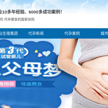
业10多年经验、
6000
多成功案例！
司 代孕便宜的国家信阳
际生殖集团
代孕新闻
代孕案例
城